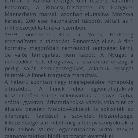
formált a Karéliai-félsziget déli részére, valamint
Petsamra, a Ribacsij-félszigetre és Hangöre.
Mannerheim marsall azonban elutasítva Moszkva
kérését, 200 ezer katonájával háborút vállalt az 1
millió szovjet katonával szemben.
1939. november 30-n a Vörös Hadsereg
megindította a támadást Finnország ellen. A finn
kormány megpróbált nemzetközi segítséget kérni,
de valós támogatást nem kapott. A Nyugat a
németekkel volt elfoglalva, a skandináv országok
pedig saját semlegességüket, államuk épségét
féltették. A finnek magukra maradtak.
A háború azonban nagy meglepetésére hónapokig
elhúzódott. A finnek fehér egyenruhájuknak
köszönhetően szinte beleolvadtak a havas tájba,
ezáltal gyakran láthatatlanokká váltak, valamint az
általuk bevetett Molotov-koktélok is sokkolták az
ellenséget. Ráadásul a szovjetek felszereltsége,
kiképzettsége sem felelt meg a terepviszonyoknak, a
finn télben szürke egyenruhában virító szovjet
csapatok taktikai hibák sorozatát követték el.