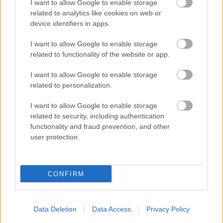
Finnország költségén utaztak haza.
I want to allow Google to enable storage
related to analytics like cookies on web or
Példát vehetnénk a finnek hozzáálásán, ahogy a
device identifiers in apps.
veteránokat kezelik. Közmegbecsülés övezi őket, a
I want to allow Google to enable storage
háború után házat, földet kaptak az államtól.
related to functionality of the website or app.
I want to allow Google to enable storage
helixP
related to personalization.
17 éve
I want to allow Google to enable storage
A világ legsikeresebb mesterlövésze is ebben a
related to security, including authentication
háborúban vált híressé:
functionality and fraud prevention, and other
user protection.
image.hotdog.hu/_data/members1/653/96653/doks
i/lxmatnuclv.rtf
CONFIRM
a_tom
17 éve
Data Deletion
Data Access
Privacy Policy