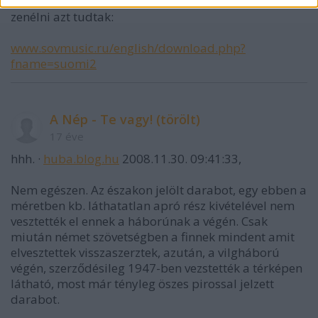
A szovjetek ha sok mindent rosszul is csináltak, de
zenélni azt tudtak:
www.sovmusic.ru/english/download.php?
fname=suomi2
A Nép - Te vagy! (törölt)
17 éve
hhh. ·
huba.blog.hu
2008.11.30. 09:41:33,
Nem egészen. Az északon jelölt darabot, egy ebben a
méretben kb. láthatatlan apró rész kivételével nem
vesztették el ennek a háborúnak a végén. Csak
miután német szövetségben a finnek mindent amit
elvesztettek visszaszerztek, azután, a vilgháború
végén, szerződésileg 1947-ben vezstették a térképen
látható, most már tényleg öszes pirossal jelzett
darabot.