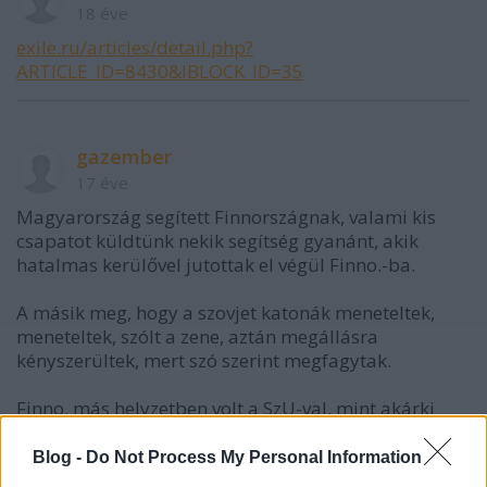
18 éve
exile.ru/articles/detail.php?
ARTICLE_ID=8430&IBLOCK_ID=35
gazember
17 éve
Magyarország segített Finnországnak, valami kis
csapatot küldtünk nekik segítség gyanánt, akik
hatalmas kerülővel jutottak el végül Finno.-ba.
A másik meg, hogy a szovjet katonák meneteltek,
meneteltek, szólt a zene, aztán megállásra
kényszerültek, mert szó szerint megfagytak.
Finno. más helyzetben volt a SzU-val, mint akárki
más. Furcsa egy hely.
Blog -
Do Not Process My Personal Information
üdv