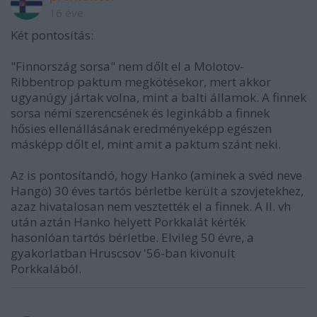
16 éve
Két pontosítás:
"Finnország sorsa" nem dőlt el a Molotov-
Ribbentrop paktum megkötésekor, mert akkor
ugyanúgy jártak volna, mint a balti államok. A finnek
sorsa némi szerencsének és leginkább a finnek
hősies ellenállásának eredményeképp egészen
másképp dőlt el, mint amit a paktum szánt neki.
Az is pontosítandó, hogy Hanko (aminek a svéd neve
Hangö) 30 éves tartós bérletbe került a szovjetekhez,
azaz hivatalosan nem vesztették el a finnek. A II. vh
után aztán Hanko helyett Porkkalát kérték
hasonlóan tartós bérletbe. Elvileg 50 évre, a
gyakorlatban Hruscsov '56-ban kivonult
Porkkalából.