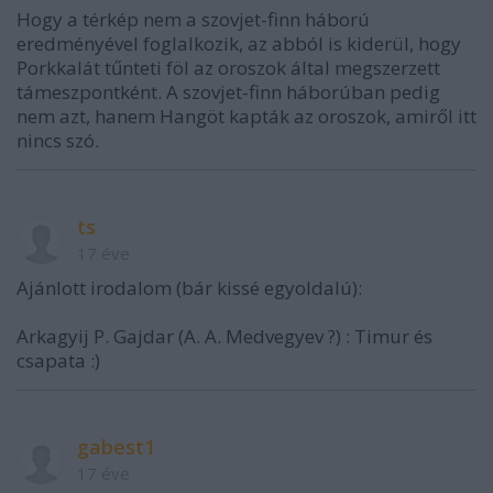
Hogy a térkép nem a szovjet-finn háború
eredményével foglalkozik, az abból is kiderül, hogy
Porkkalát tűnteti föl az oroszok által megszerzett
támeszpontként. A szovjet-finn háborúban pedig
nem azt, hanem Hangöt kapták az oroszok, amiről itt
nincs szó.
ts
17 éve
Ajánlott irodalom (bár kissé egyoldalú):
Arkagyij P. Gajdar (A. A. Medvegyev ?) : Timur és
csapata :)
gabest1
17 éve