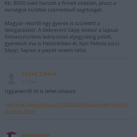
Kb. 8000 svéd harcolt a finnek oldalán, plusz a
norvégok küldtek számottevő segítságet.
Magyar részről egy gyerek is született a
látogatásból. A debreceni Sápy doktor a lapuai
fotóasszisztens leányzóval eljegyzésig jutott,
gyerekük ma is Helsinkiben él, Kati Peltola (szül.
Sápy). Sajnos a papát sosem látta.
Ctrl+C Ctrl+V
17 éve
Ugyanerről itt is lehet olvasni:
renhirek.blogspot.com/2008/08/finnszovjet-hbork1-
tli-hbor.html
promontor