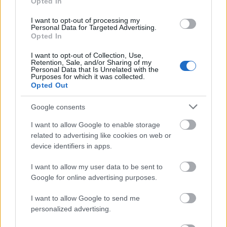
Opted In
Zsolt72
I want to opt-out of processing my
17 éve
Personal Data for Targeted Advertising.
Opted In
szeretem ezt a blogot! további jó munkát:)
I want to opt-out of Collection, Use,
Retention, Sale, and/or Sharing of my
Personal Data that Is Unrelated with the
Purposes for which it was collected.
Feri
Opted Out
17 éve
Magyarország egy kb.400 fős önkéntes csapatot
Google consents
küldött, de a majd' 1 hónapos út miatt a
I want to allow Google to enable storage
békekötésre értek Finnországba (Lapuába).
related to advertising like cookies on web or
device identifiers in apps.
Jó pont a magyaroknak, hogy 25 000 jelentkezőből
válogatták ki az elitet, míg pl. a britek a brit seregbe
I want to allow my user data to be sent to
nem került, tapasztalatlan "katonákat" küldte.
Google for online advertising purposes.
Ráadásul 1940 tavaszán magyar részről két másik
I want to allow Google to send me
önkéntes csoport is alakulóban volt. Mannerheim a
personalized advertising.
magyar tiszteket kitüntette, a magyarok végül