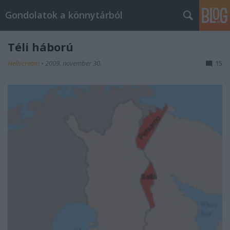
Gondolatok a könnytárból
Téli háború
Hellscream
•
2009. november 30.
15