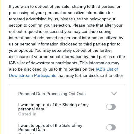
If you wish to opt-out of the sale, sharing to third parties, or
g
processing of your personal or sensitive information for
targeted advertising by us, please use the below opt-out
section to confirm your selection. Please note that after your
opt-out request is processed you may continue seeing
hhh.
interest-based ads based on personal information utilized by
17 éve
us or personal information disclosed to third parties prior to
a pirossal jelölt területeket vesztették el.
your opt-out. You may separately opt-out of the further
disclosure of your personal information by third parties on the
elvileg alulmaradtak, de gyakorlatilag
IAB’s list of downstream participants. This information may
keresztülhúzták Sztálin számításait. Mannerheim
also be disclosed by us to third parties on the
IAB’s List of
igenis csodát tudott tenni, abban a tekintetben, hogy
Downstream Participants
that may further disclose it to other
nem nem egész Finnországot csatolták barátilag a
third parties.
SZU-hoz.
Én is olvastam az önkéntes magyar hadtestről,
Please note that this website/app uses one or more Google
Personal Data Processing Opt Outs
akiket (önkéntesek lévén) először ki kellett képezni,
services and may gather and store information including but
aztán vonattal és hajóval behajózni. Ha jól
not limited to your visit or usage behaviour. You may click to
I want to opt-out of the Sharing of my
personal data.
emlékszem, a háború végére értek oda, jónéhányan
grant or deny consent to Google and its third-party tags to
Opted In
ott is maradtak, letelepedtek.
use your data for below specified purposes in below Google
consent section.
I want to opt-out of the Sale of my
Personal Data.