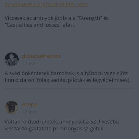
en.wikipedia.org/wiki/Winter_War
Viccesek az arányok jobbra a "Strength" és
"Casualties and losses" alatt.
dzsucseharcos
17 éve
A svéd önkéntesek harcoltak is a háború vége előtt
finn oldalon (főleg vadászpilóták és légvédelmisek).
Aropa
17 éve
Voltak földtedrületek, amelyeket a SZU később
visszaszolgáltatott, pl. bizonyos szigetek.